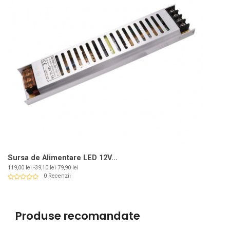
Sursa de Alimentare LED 12V...
Pret
Pret
119,00 lei
-39,10 lei
79,90 lei
de
0 Recenzii
baza
Produse recomandate