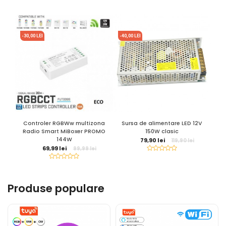
-30,00 LEI
-40,00 LEI
Controler RGBWw multizona
Sursa de alimentare LED 12V
Su
Radio Smart MiBoxer PROMO
150W clasic
144W
79,90 lei
119,90 lei
69,99 lei
99,99 lei
Produse populare