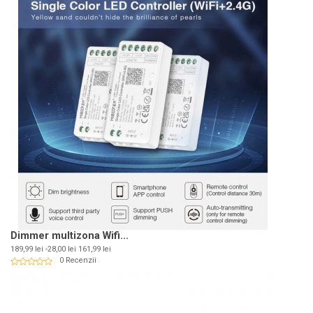
Dimmer multizona Wifi...
Pret
Pret
189,99 lei
-28,00 lei
161,99 lei
de
0 Recenzii
baza