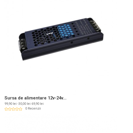
Sursa de alimentare 12v-24v...
Pret
Pret
99,90 lei
-30,00 lei
69,90 lei
de
0 Recenzii
baza