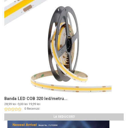
Banda LED COB 320 led/metru...
Pret
Pret
28,99 lei
-9,00 lei
19,99 lei
de
0 Recenzii
baza
LA REDUCERE!