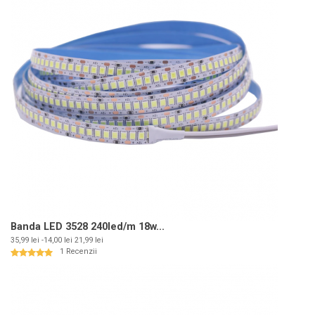
Banda LED 3528 240led/m 18w...
Pret
Pret
35,99 lei
-14,00 lei
21,99 lei
de
1 Recenzii
baza