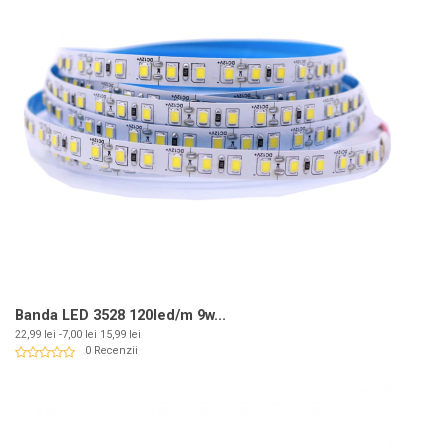
Banda LED 3528 120led/m 9w...
Pret
Pret
22,99 lei
-7,00 lei
15,99 lei
de
0 Recenzii
baza