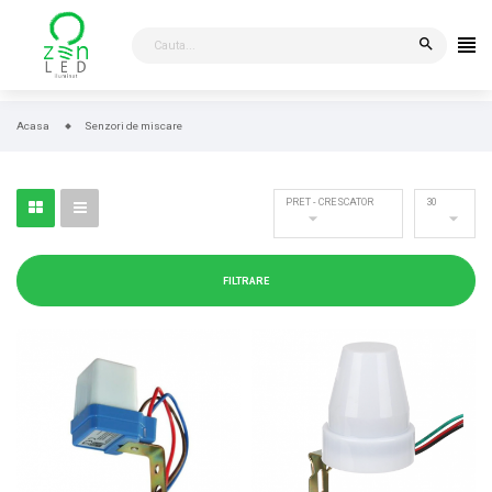
search
Acasa
Senzori de miscare
30
PRET - CRESCATOR


FILTRARE