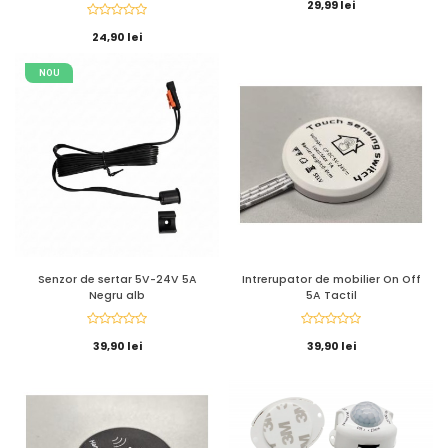
29,99 lei
24,90 lei
NOU
Senzor de sertar 5V-24V 5A
Intrerupator de mobilier On Off
Negru alb
5A Tactil
39,90 lei
39,90 lei