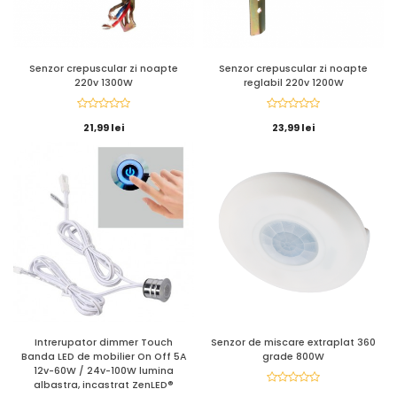
Senzor crepuscular zi noapte
Senzor crepuscular zi noapte
220v 1300W
reglabil 220v 1200W
21,99 lei
23,99 lei
Intrerupator dimmer Touch
Senzor de miscare extraplat 360
Banda LED de mobilier On Off 5A
grade 800W
12v-60W / 24v-100W lumina
albastra, incastrat ZenLED®