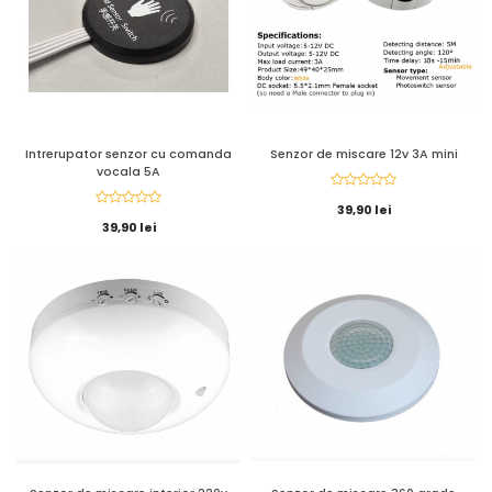
Intrerupator senzor cu comanda
Senzor de miscare 12v 3A mini
vocala 5A
39,90 lei
39,90 lei