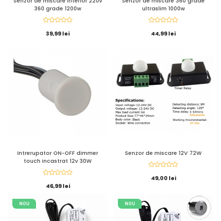
Senzor de miscare interior 220v
Senzor de miscare 360 grade
360 grade 1200w
ultraslim 1000w
39,99 lei
44,99 lei
Intrerupator ON-OFF dimmer
Senzor de miscare 12V 72W
touch incastrat 12v 30W
49,00 lei
46,99 lei
NOU
NOU