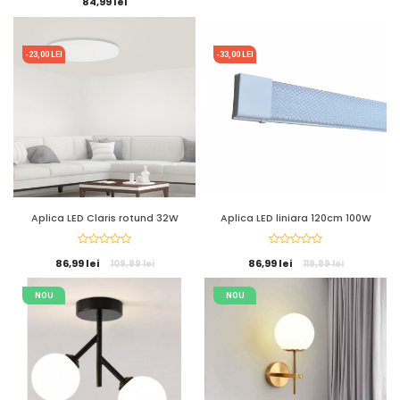
84,99 lei
-23,00 LEI
-33,00 LEI
Aplica LED Claris rotund 32W
Aplica LED liniara 120cm 100W
86,99 lei
86,99 lei
109,99 lei
119,99 lei
NOU
NOU