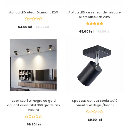
Aplica LED efect Diamant 12W
Aplica LED cu senzor de miscare
si crepuscular 24W
64,99 lei
89,99 lei
69,00 lei
99,00 lei
Spot LED 5W Negru cu gold
Spot LED aplicat soclu Gu10
aplicat orientabil 360 grade alb
orientabil Negru/Negru
neutru
69,90 lei
69,90 lei