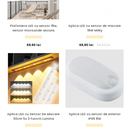
Plafoniera LED cu senzor 18w,
Aplica LED cu senzor de miscare
senzor microunde ascuns
18W Milky
69,90 lei
69,90 lei
99,90 lei
Aplica LED cu Senzor De Miscare
Aplica LED cu senzor de exterior
30cm 5v 3 Functii Lumina
IP65 8W