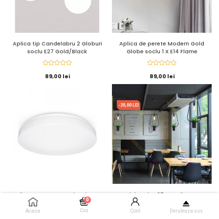
Aplica tip Candelabru 2 Globuri
Aplica de perete Modern Gold
soclu E27 Gold/Black
Globe soclu 1 X E14 Flame
89,00 lei
89,00 lei
-20,00 LEI
Aplica LED cu senzor de miscare
Pendul soclu E27 metalic Nature
0
si crepuscular 18W Ip44 32cm
oval
Cos
Acasa
Cont
Deruleaza sus