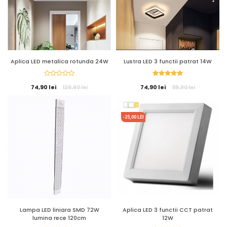
Aplica LED metalica rotunda 24W
Lustra LED 3 functii patrat 14W
74,90 lei
74,90 lei
129,90 lei
119,90 lei
-25,00 LEI
Lampa LED liniara SMD 72W
Aplica LED 3 functii CCT patrat
lumina rece 120cm
12W