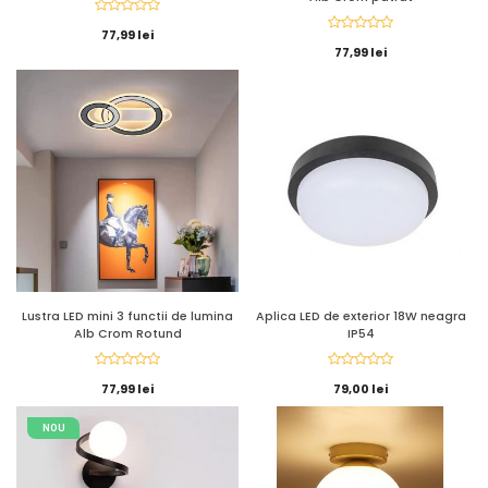
77,99 lei
77,99 lei
Lustra LED mini 3 functii de lumina
Aplica LED de exterior 18W neagra
Alb Crom Rotund
IP54
77,99 lei
79,00 lei
NOU