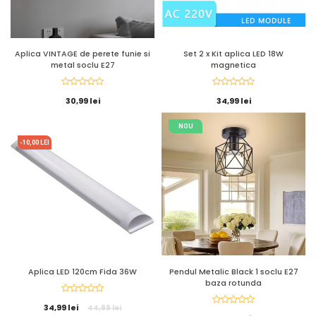
Aplica VINTAGE de perete funie si
Set 2 x Kit aplica LED 18W
metal soclu E27
magnetica
30,99 lei
34,99 lei
NOU
-10,00 LEI
Aplica LED 120cm Fida 36W
Pendul Metalic Black 1 soclu E27
baza rotunda
34,99 lei
44,99 lei