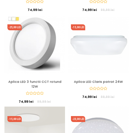
74,99 lei
74,99 lei
99,99 lei
-25,00 LEI
-15,00 LEI
Aplica LED 3 functii CCT rotund
Aplica LED Claris patrat 24W
12W
74,99 lei
89,99 lei
74,99 lei
99,99 lei
-15,00 LEI
-23,00 LEI