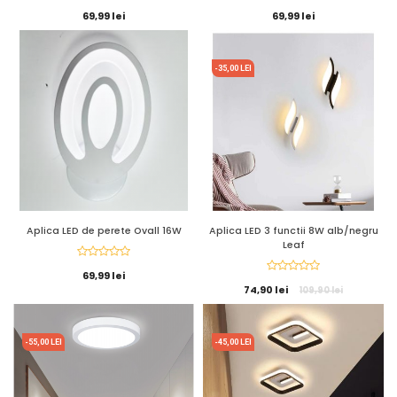
69,99 lei
69,99 lei
-35,00 LEI
Aplica LED de perete Ovall 16W
Aplica LED 3 functii 8W alb/negru
Leaf
69,99 lei
74,90 lei
109,90 lei
-55,00 LEI
-45,00 LEI