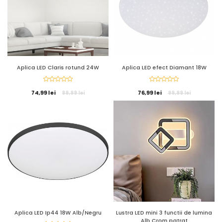
Aplica LED Claris rotund 24W
Aplica LED efect Diamant 18W
74,99 lei
76,99 lei
89,99 lei
99,99 lei
Aplica LED Ip44 18W Alb/Negru
Lustra LED mini 3 functii de lumina
Alb Crom patrat