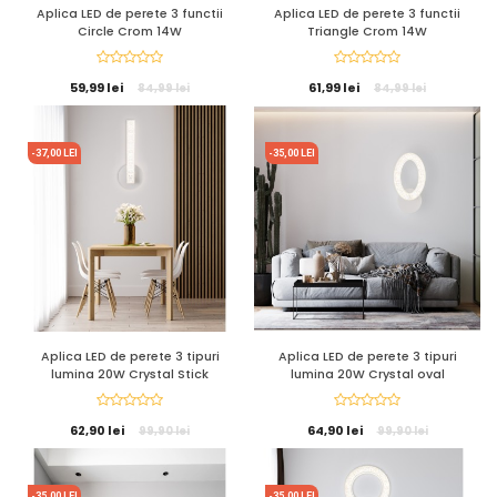
Aplica LED de perete 3 functii
Aplica LED de perete 3 functii
Circle Crom 14W
Triangle Crom 14W
59,99 lei
61,99 lei
84,99 lei
84,99 lei
-37,00 LEI
-35,00 LEI
Aplica LED de perete 3 tipuri
Aplica LED de perete 3 tipuri
lumina 20W Crystal Stick
lumina 20W Crystal oval
62,90 lei
64,90 lei
99,90 lei
99,90 lei
-35,00 LEI
-35,00 LEI