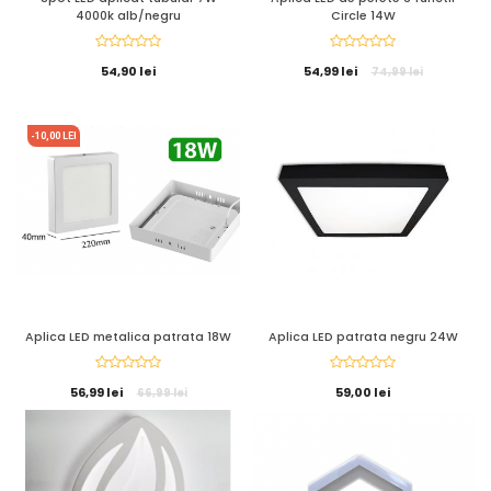
4000k alb/negru
Circle 14W
54,90 lei
54,99 lei
74,99 lei
-10,00 LEI
Aplica LED metalica patrata 18W
Aplica LED patrata negru 24W
56,99 lei
59,00 lei
66,99 lei