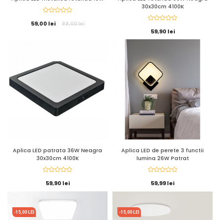
30x30cm 4100K
59,00 lei
99,00 lei
59,90 lei
Aplica LED patrata 36W Neagra
Aplica LED de perete 3 functii
30x30cm 4100K
lumina 26W Patrat
59,90 lei
59,99 lei
-15,00 LEI
-15,00 LEI