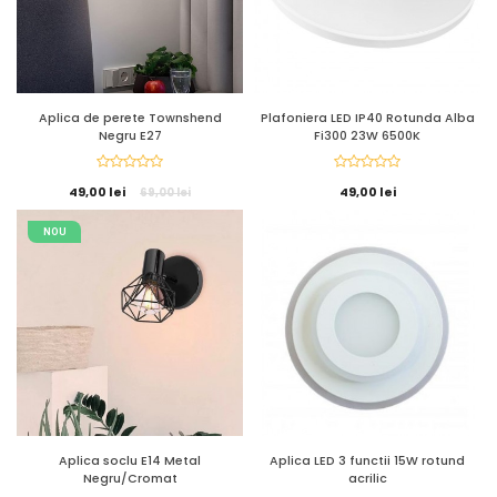
Aplica de perete Townshend
Plafoniera LED IP40 Rotunda Alba
Negru E27
Fi300 23W 6500K
49,00 lei
49,00 lei
69,00 lei
NOU
Aplica soclu E14 Metal
Aplica LED 3 functii 15W rotund
Negru/Cromat
acrilic