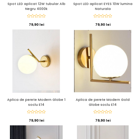
Spot LED aplicat 12W tubular Alb
Spot LED aplicat EYES 10W lumina
Negru 4000k
Naturala
79,90 lei
79,90 lei
Aplica de perete Modern Globe 1
Aplica de perete Modern Gold
soclu E14
Globe soclu E14
79,90 lei
79,90 lei