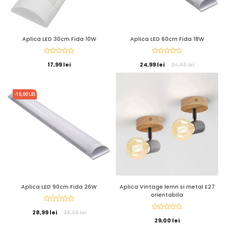
Aplica LED 30cm Fida 10W
Aplica LED 60cm Fida 18W
17,99 lei
24,99 lei
34,99 lei
-10,00 LEI
Aplica LED 90cm Fida 26W
Aplica Vintage lemn si metal E27
orientabila
28,99 lei
38,99 lei
29,00 lei