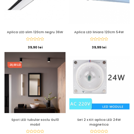
Aplica LED slim 120cm negru 36W
Aplica LED liniara 120cm 54W
39,90 lei
39,99 lei
-20,00 LEI
Spot LED tubular soclu Gu10
Set 2 x Kit aplica LED 24W
mobil
magnetica