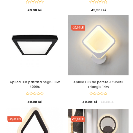
49,90 lei
49,90 lei
-20,00 LEI
Aplica LED patrata negru 18W
Aplica LED de perete 3 functii
4000K
Triangle 14W
49,90 lei
49,99 lei
69,99 lei
-25,00 LEI
-25,00 LEI