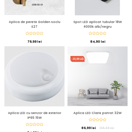
Aplica de perete Golden soclu
Spot LED aplicat tubular 18W
E27
4000k alb/negru
79,99 lei
84,90 lei
-23,00 LEI
Aplica LED cu senzor de exterior
Aplica LED Claris patrat 32W
IP65 15W
86,99 lei
109,99 lei