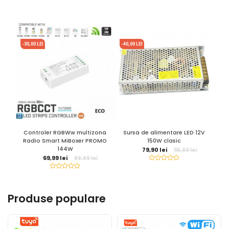
-30,00 LEI
-40,00 LEI
Controler RGBWw multizona
Sursa de alimentare LED 12V
Su
Radio Smart MiBoxer PROMO
150W clasic
144W
79,90 lei
119,90 lei
69,99 lei
99,99 lei
Produse populare