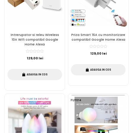
Intrerupator si releu Wireless
Priza Smart 16A cu monitorizare
10A Wifi compatibil Google
compatibil Google Home Alexa
Home Alexa
129,00 lei
129,00 lei
ADAUGA IN COS
ADAUGA IN COS