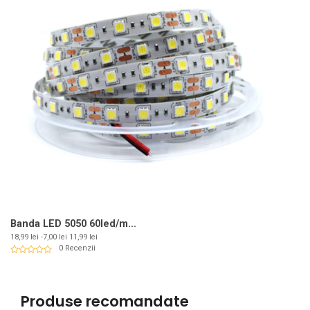
Banda LED 5050 60led/m...
Pret
Pret
18,99 lei
-7,00 lei
11,99 lei
de
0 Recenzii
baza
Produse recomandate