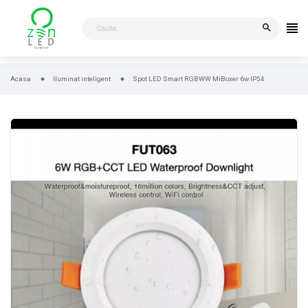
search
Acasa
Iluminat inteligent
Spot LED Smart RGBWW MiBoxer 6w IP54