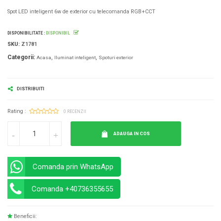
Spot LED inteligent 6w de exterior cu telecomanda RGB+CCT
DISPONIBILITATE :
DISPONIBIL
SKU:
Z1781
Categorii:
Acasa
Iluminat inteligent
Spoturi exterior
DISTRIBUITI
Rating :
0 RECENZII
ADAUGA IN COS
Comanda prin WhatsApp
Comanda +40736355655
Beneficii: