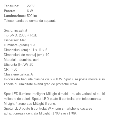
Tensiune:
220V
Putere:
6 W
Luminozitate:
500 lm
Telecomanda se comanda separat.
Soclu: incastrat
Tip SMD: 2835 + RGB
Dispersor: Mat
Iluminare (grade) :120
Dimensiuni (cm) : 11 x 11 x 5
Dimensiuni de montaj (cm) :10
Material : aluminiu. acril
Eficienta (lm/W) :80
CRI: >80
Clasa energetica: A
Inlocuieste becurile clasice cu 50-60 W. Spotul se poate monta si in
zonele cu umiditate avand grad de protectie IP54.
Spot LED iluminat inteligent MiLight dimabil , cu alb variabil si cu 16
milioane de culori. Spotul LED poate fi controlat prin telecomanda
MiLight 4 zone sau MiLight 8 zone.
Spotul LED poate fi controlat WiFi prin smartphone daca se
achizitioneaza centrala MiLight ii1708 sau ii1709.