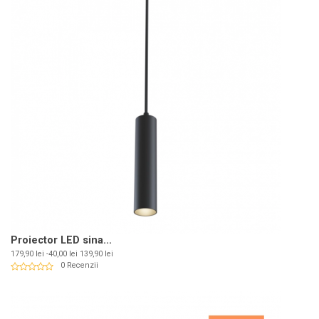
Proiector LED sina...
Pret
Pret
179,90 lei
-40,00 lei
139,90 lei
de
0 Recenzii
baza