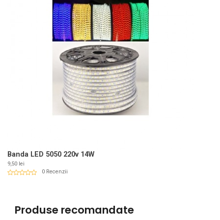
Banda LED 5050 220v 14W
Pret
9,50 lei
0 Recenzii
Produse recomandate