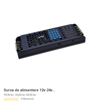
Sursa de alimentare 12v-24v...
Pret
Pret
99,90 lei
-30,00 lei
69,90 lei
de
0 Recenzii
baza