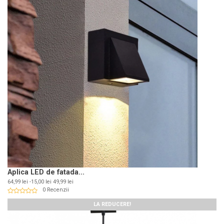
Aplica LED de fatada...
Pret
Pret
64,99 lei
-15,00 lei
49,99 lei
de
0 Recenzii
baza
LA REDUCERE!