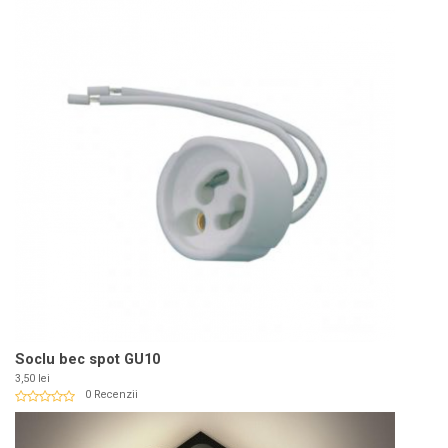
Soclu bec spot GU10
Pret
3,50 lei
0 Recenzii