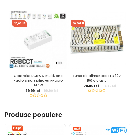
-30,00 LEI
-40,00 LEI
Controler RGBWw multizona
Sursa de alimentare LED 12V
Su
Radio Smart MiBoxer PROMO
150W clasic
144W
79,90 lei
119,90 lei
69,99 lei
99,99 lei
Produse populare