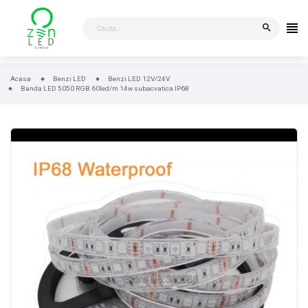
search
Acasa
Benzi LED
Benzi LED 12V/24V
Banda LED 5050 RGB 60led/m 14w subacvatica IP68