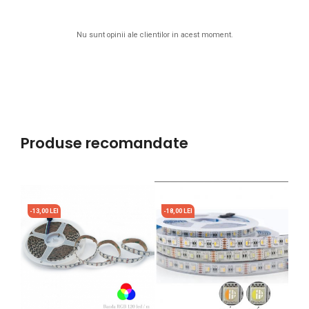
Nu sunt opinii ale clientilor in acest moment.
Produse recomandate
-13,00 LEI
-18,00 LEI
-17,