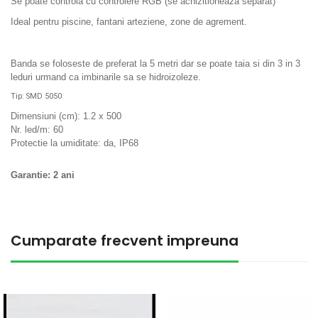
Se poate controla cu controlere RGB (se achizitioneaza separat)
Ideal pentru piscine, fantani arteziene, zone de agrement.
Banda se foloseste de preferat la 5 metri dar se poate taia si din 3 in 3
leduri urmand ca imbinarile sa se hidroizoleze.
Tip: SMD 5050
Dimensiuni (cm): 1.2 x 500
Nr. led/m: 60
Protectie la umiditate: da, IP68
Garantie: 2 ani
Cumparate frecvent impreuna