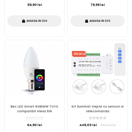
59,90 lei
79,99 lei
ADAUGA IN COS
ADAUGA IN COS
-250,00 LEI
Bec LED Smart RGBWW TUYA
Kit iluminat trepte cu senzori si
compatibil Alexa 6W
telecomanda
64,90 lei
449,00 lei
699,00 lei