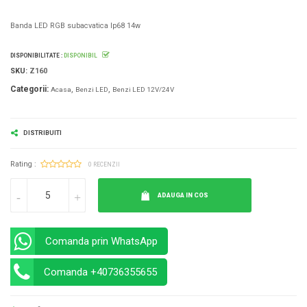
Banda LED RGB subacvatica Ip68 14w
DISPONIBILITATE :
DISPONIBIL
SKU:
Z160
Categorii:
Acasa
Benzi LED
Benzi LED 12V/24V
DISTRIBUITI
Rating :
0 RECENZII
ADAUGA IN COS
Comanda prin WhatsApp
Comanda +40736355655