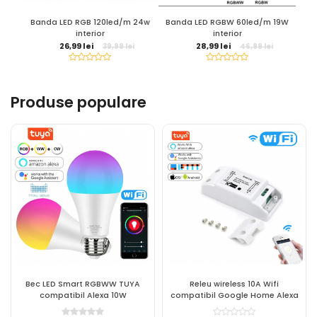
Banda LED RGB 120led/m 24w
Banda LED RGBW 60led/m 19W
Ba
interior
interior
26,99 lei
28,99 lei
39,99 lei
46,99 lei
Produse populare
Bec LED Smart RGBWW TUYA
Releu wireless 10A Wifi
compatibil Alexa 10W
compatibil Google Home Alexa