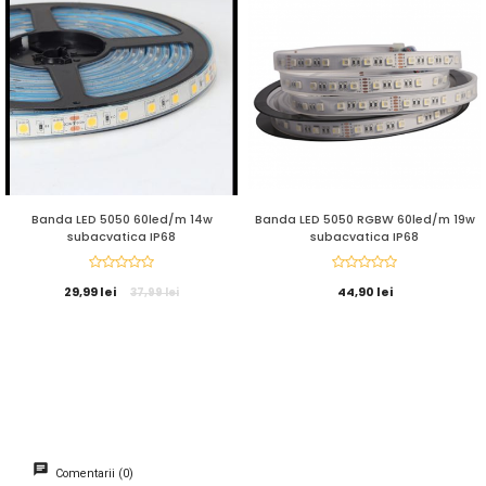
Banda LED 5050 60led/m 14w
Banda LED 5050 RGBW 60led/m 19w
subacvatica IP68
subacvatica IP68
29,99 lei
44,90 lei
37,99 lei
Comentarii (0)