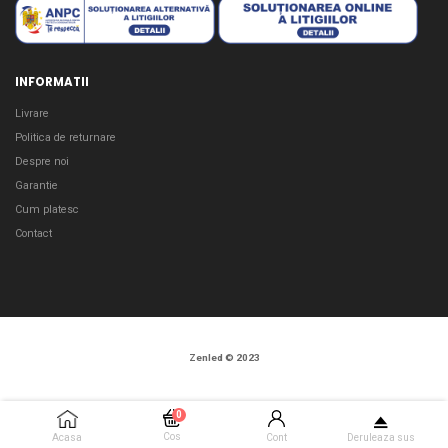
INFORMATII
Livrare
Politica de returnare
Despre noi
Garantie
Cum platesc
Contact
Zenled © 2023
0
Cos
Acasa
Cont
Deruleaza sus