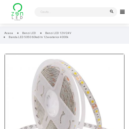
search
Acasa
Benzi LED
Benzi LED 12V/24V
Banda LED 5050 60led/m 12w exterior 4000k