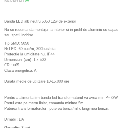
RECENZII
(0)
Banda LED alb neutru 5050 12w de exterior
Nu se recomanda montajul la interior si in profil de aluminiu cu capac
sau spatii inchise
Tip SMD: 5050
Nr LED: 60 buc/m, 300buc/rola
Protectie la umiditate:nu, IP44
Dimensiuni (cm) :1 x 500
CRI: >65
Clasa energetica: A
Durata medie de utilizare 10-15.000 ore
Pentru a alimenta 5m banda led transformatorul va avea min P=72W.
Pretul este pe metru liniar, comanda minima 5m.
Puterea transformatorului= puterea benzii/ml x lungimea benzii.
Dimabil: DA
Garantie: 2 ani