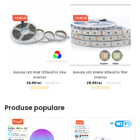
-13,00 LEI
-18,00 LEI
-17,
Banda LED RGB 120led/m 24w
Banda LED RGBW 60led/m 19W
Ba
interior
interior
26,99 lei
28,99 lei
39,99 lei
46,99 lei
Produse populare