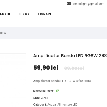
zenledlight@gmail.com
MOTII
BLOG
LIVRARE
 288W
Amplificator Banda LED RGBW 28
59,90 lei
89,90 lei
Amplificator banda LED RGBW 5 fire 288w
DISPONIBILITATE :
SKU:
Z762
Categorii:
Acasa
Alimentare LED