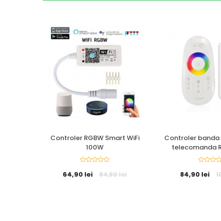
Controler RGBW Smart WiFi
Controler banda
100W
telecomanda R
64,90 lei
84,90 lei
84,90 lei
1