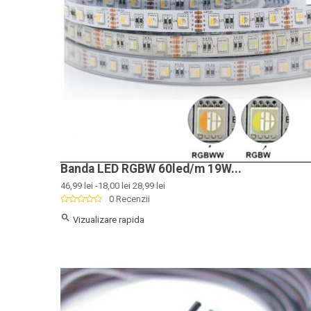
Banda LED RGBW 60led/m 19W...
Pret
Pret
46,99 lei
-18,00 lei
28,99 lei
de
0 Recenzii
baza

Vizualizare rapida