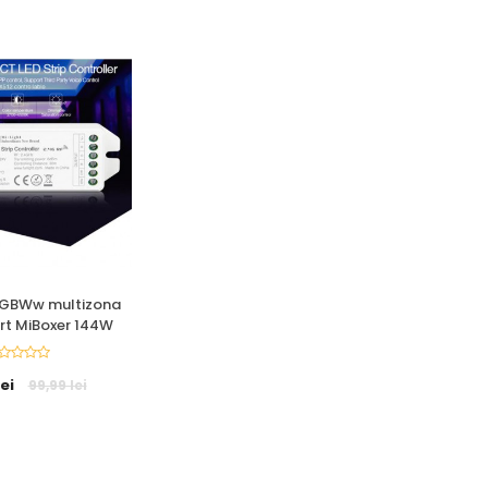
RGBWw multizona
rt MiBoxer 144W
ei
99,99 lei