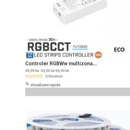
Controler RGBWw multizona...
Pret
Pret
99,99 lei
-30,00 lei
69,99 lei
de
0 Recenzii
baza

Vizualizare rapida