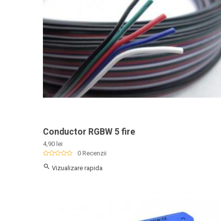
Conductor RGBW 5 fire
Pret
4,90 lei
0 Recenzii

Vizualizare rapida