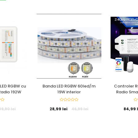
 LED RGBW cu
Banda LED RGBW 60led/m
Controler 
adio 192W
19W interior
Radio Sma
28,99 lei
84,99 l
09,90 lei
46,99 lei