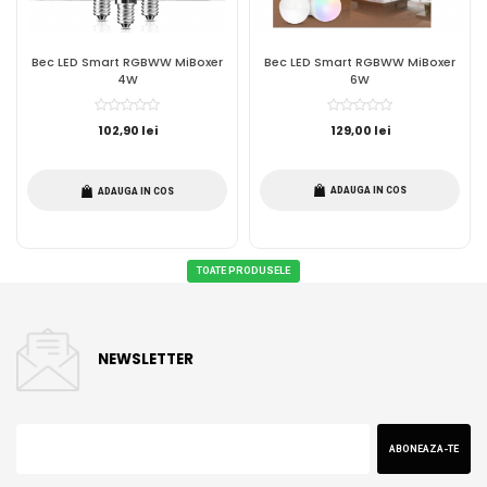
Bec LED Smart RGBWW MiBoxer
Bec LED Smart RGBWW MiBoxer
4W
6W
102,90 lei
129,00 lei
ADAUGA IN COS
ADAUGA IN COS
TOATE PRODUSELE
NEWSLETTER
ABONEAZA-TE