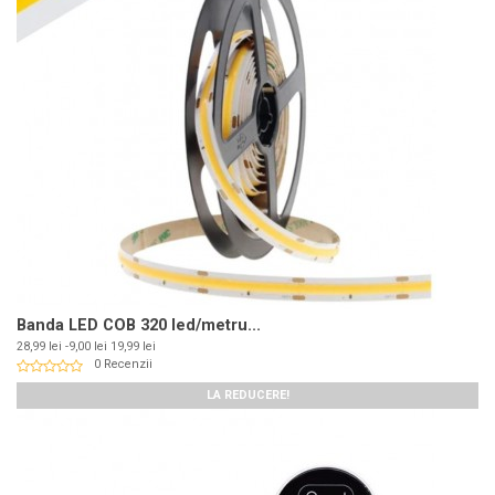
Banda LED COB 320 led/metru...
Pret
Pret
28,99 lei
-9,00 lei
19,99 lei
de
0 Recenzii
baza
LA REDUCERE!