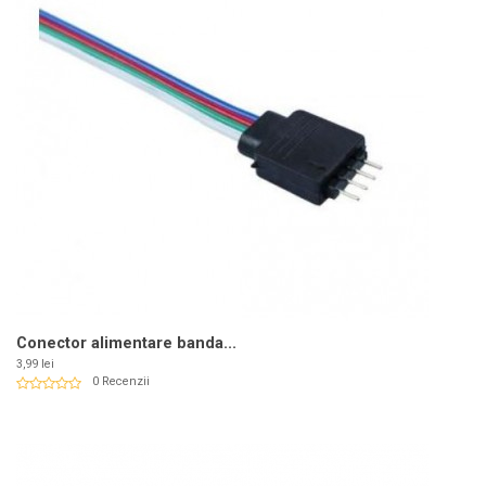
Conector alimentare banda...
Pret
3,99 lei
0 Recenzii