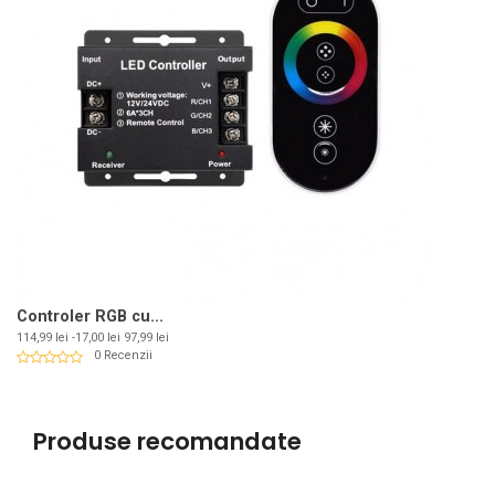
Controler RGB cu...
Pret
Pret
114,99 lei
-17,00 lei
97,99 lei
de
0 Recenzii
baza
Produse recomandate