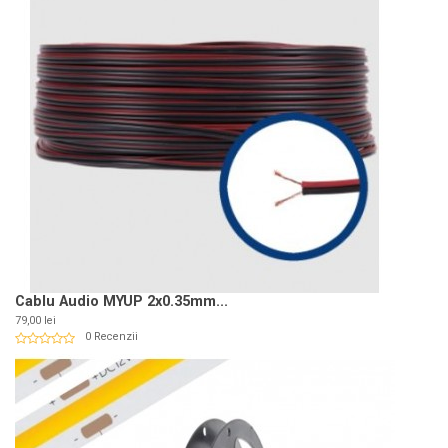
Cablu Audio MYUP 2x0.35mm...
Pret
79,00 lei
0 Recenzii