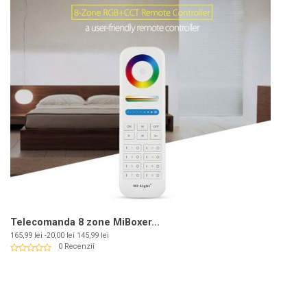
Telecomanda 8 zone MiBoxer...
Pret
Pret
165,99 lei
-20,00 lei
145,99 lei
de
0 Recenzii
baza