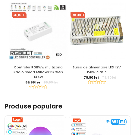
-30,00 LEI
-40,00 LEI
Controler RGBWw multizona
Sursa de alimentare LED 12V
Su
Radio Smart MiBoxer PROMO
150W clasic
144W
79,90 lei
119,90 lei
69,99 lei
99,99 lei
Produse populare