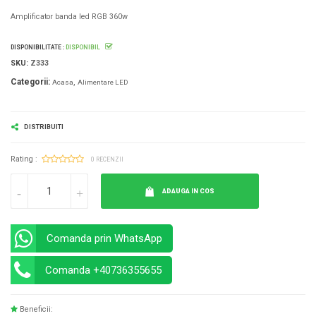
Amplificator banda led RGB 360w
DISPONIBILITATE :
DISPONIBIL
SKU:
Z333
Categorii:
Acasa
Alimentare LED
DISTRIBUITI
Rating :
0 RECENZII
ADAUGA IN COS
Comanda prin WhatsApp
Comanda +40736355655
Beneficii: