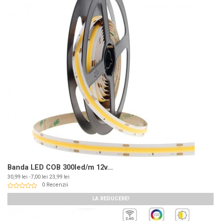
Banda LED COB 300led/m 12v...
Pret
Pret
30,99 lei
-7,00 lei
23,99 lei
de
0 Recenzii
baza
LA REDUCERE!