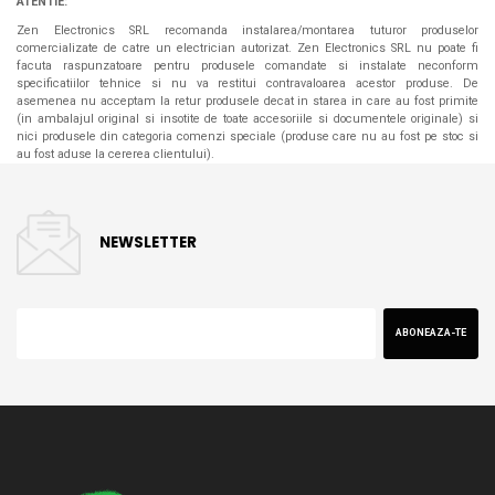
ATENTIE:
Zen Electronics SRL recomanda instalarea/montarea tuturor produselor
comercializate de catre un electrician autorizat. Zen Electronics SRL nu poate fi
facuta raspunzatoare pentru produsele comandate si instalate neconform
specificatiilor tehnice si nu va restitui contravaloarea acestor produse. De
asemenea nu acceptam la retur produsele decat in starea in care au fost primite
(in ambalajul original si insotite de toate accesoriile si documentele originale) si
nici produsele din categoria comenzi speciale (produse care nu au fost pe stoc si
au fost aduse la cererea clientului).
NEWSLETTER
ABONEAZA-TE