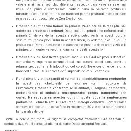
valoare mai mare, veti plati diferenta, respectiv daca valoarea este mai
mica, veti primi o rambursare partiala pana la valoarea produsului
inlocuitor. Costurile de retur si de transport pentru produsul inlocuitor, daca
este cazul, sunt suportate de Zen Electronics.
Produsele sunt nefunctionale in primele 24 de ore de la receptie sau
colete ce prezinta deteriorari:
Daca produsul primit este nefunctional in
primele 24 de ore de la receptia efectiva, puteti reclama acest lucru si
solicita returnarea produsului in acest termen, in vederea inlocuirii cu un
produs nou. Pentru produsele ale caror colete prezinta deteriorari vizibile la
primirea prin curier, va recomandam sa refuzati receptia lor.
Produsele v-au fost livrate gresit:
Daca vi s-a livrat alt produs decat cel
comandat va rugam sa semnalati cat mai curand acest lucru pentru a
returna produsul si a fi inlocuit cu cel corect. Toate costurile de retur si
transport al produsului corect vor fi suportate de Zen Electronics.
Pur si simplu v-ati razgandit si nu mai doriti achizitionarea produselor.
In acest caz, cheltuielile de returnare vor fi suportate de
Cumparator.
Produsele vor fi trimise in ambalajul original, nemontate,
nedeteriorate si ambalate corespunzator pentru transportul prin
curier. Nerespectarea acestor conditii poate duce la rambursarea
partiala sau chiar la refuzul returnarii intregii comenzi.
Rambursarea
contravalorii produsului se va face in maximum 30 zile de la retur in contul
bancar ales de dvs.
Pentru a cere o returnare, va rugam sa completati
formularul de sesizari
cu
cerintele dvs. Veti fi contactat ulterior de catre Departamentul Sesizari.