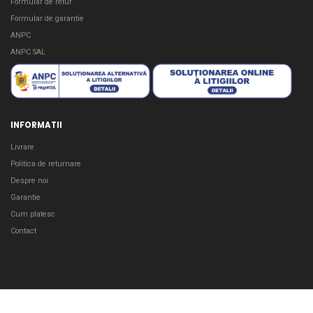
Formular de retur
Formular de garantie
ANPC
ANPC SAL
INFORMATII
Livrare
Politica de returnare
Despre noi
Garantie
Cum platesc
Contact