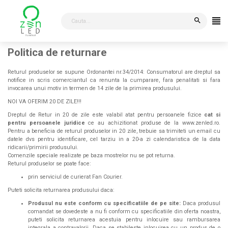
search
Politica de returnare
Returul produselor se supune Ordonantei nr.34/2014: Consumatorul are dreptul sa
notifice in scris comerciantul ca renunta la cumparare, fara penalitati si fara
invocarea unui motiv in termen de 14 zile de la primirea produsului.
NOI VA OFERIM 20 DE ZILE!!!
Dreptul de Retur in 20 de zile este valabil atat pentru persoanele fizice
cat si
pentru persoanele juridice
ce au achizitionat produse de la www.zenled.ro.
Pentru a beneficia de returul produselor in 20 zile, trebuie sa trimiteti un email cu
datele dvs pentru identificare, cel tarziu in a 20-a zi calendaristica de la data
ridicarii/primirii produsului.
Comenzile speciale realizate pe baza mostrelor nu se pot returna.
Returul produselor se poate face:
prin serviciul de curierat Fan Courier.
Puteti solicita returnarea produsului daca:
Produsul nu este conform cu specificatiile de pe site:
Daca produsul
comandat se dovedeste a nu fi conform cu specificatiile din oferta noastra,
puteti solicita returnarea acestuia pentru inlocuire sau rambursarea
integrala a contravalorii. Daca se stabileste inlocuirea cu un produs de o